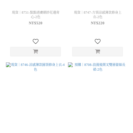
現貨｜8751-點點透膚網紗花邊背
現貨｜8747-方領涼感薄款修身上
心-2色
衣-2色
NT$520
NT$220