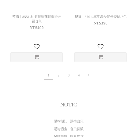
預購｜8551-仙氣蔓延蓬鬆網紗長
現貨｜8701-漢江漫步花邊短裙-2色
裙-2色
NT$390
NT$490
1
2
3
4
NOTIC
購物須知
退換政策
購物禮金
會員點數
吊牌集點
隱私條款