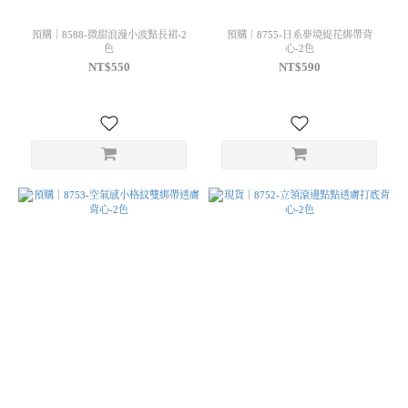
預購｜8588-微甜浪漫小波點長裙-2
預購｜8755-日系夢境緹花綁帶背
色
心-2色
NT$550
NT$590