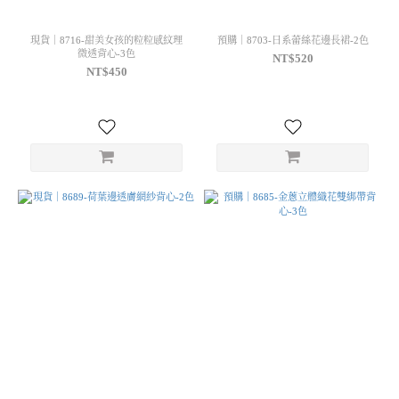
現貨｜8716-甜美女孩的粒粒感紋理
預購｜8703-日系蕾絲花邊長裙-2色
微透背心-3色
NT$520
NT$450