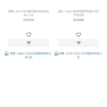
預購｜8670-單穿疊穿都好看的蕾絲
現貨｜8563-細肩帶雙綁帶網紗長板
背心-3色
外罩洋裝
NT$350
NT$490