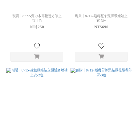
現貨｜8722-彈力木耳捲邊方領上
現貨｜8717-透膚花朵雙綁帶娃娃上
衣-4色
衣-3色
NT$250
NT$690