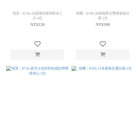
現貨｜8746-涼感薄款圓領修身上
預購｜8708-浪漫後開叉雙層蕾絲長
衣-4色
裙-2色
NT$220
NT$590