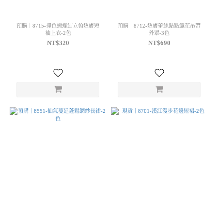
預購｜8715-撞色蝴蝶結立領透膚短
預購｜8712-透膚蕾絲點點織花吊帶
袖上衣-2色
外罩-3色
NT$320
NT$690