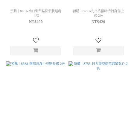
預購｜8601-袖口綁帶點點網狀透膚
預購｜8613-九宮格貓咪情侶寬鬆上
上衣
衣-2色
NT$490
NT$420