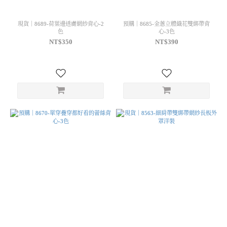
現貨｜8689-荷葉邊透膚網紗背心-2
預購｜8685-金蔥立體織花雙綁帶背
色
心-3色
NT$350
NT$390