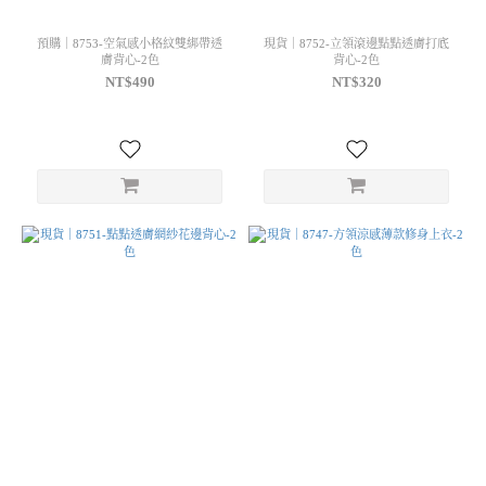
預購｜8753-空氣感小格紋雙綁帶透
現貨｜8752-立領滾邊點點透膚打底
膚背心-2色
背心-2色
NT$490
NT$320