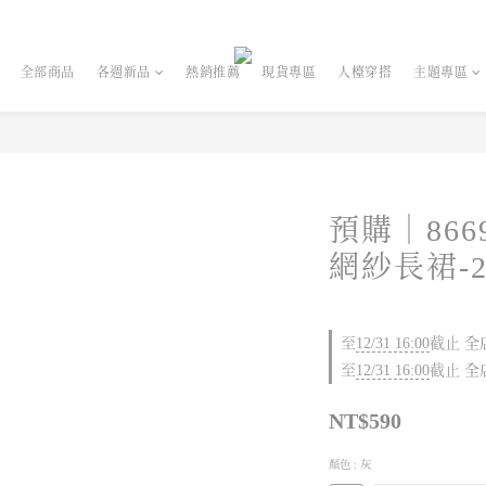
全部商品
各週新品
熱銷推薦
現貨專區
人檯穿搭
主題專區
預購｜86
網紗長裙-
至
12/31 16:00
截止
全店
至
12/31 16:00
截止
全店
NT$590
顏色
: 灰