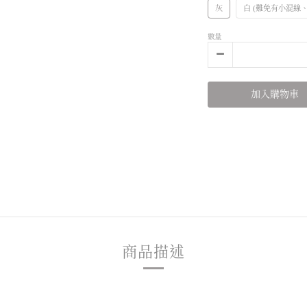
灰
白 (難免有小混線
數量
加入購物車
商品描述