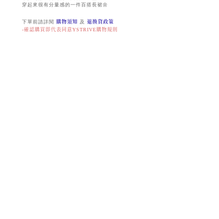
穿起來很有分量感的一件百搭長裙🌼
下單前請詳閱
購物須知
及
退換貨政策
-確認購買即代表同意YSTRIVE購物規則