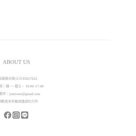
ABOUT US
晨服飾有限公司 85027022
｜週一- 週五。 10:00~17:00
件：ystrivetw@gmail.com
摯歡迎各界廠商邀請約合作