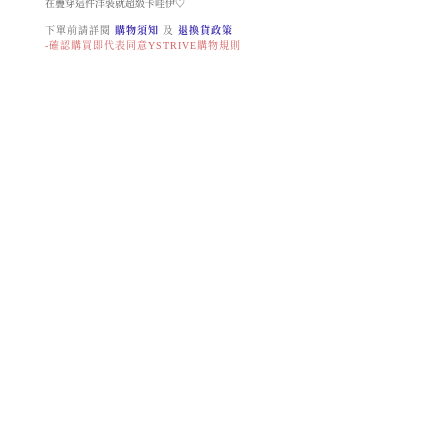
在疊穿這件洋裝就超級卡哇伊♡
下單前請詳閱
購物須知
及
退換貨政策
-確認購買即代表同意YSTRIVE購物規則