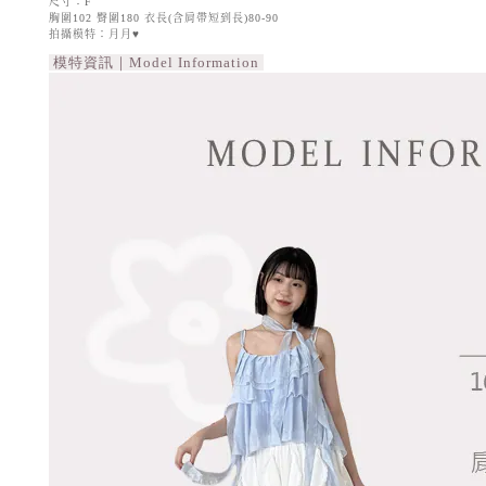
尺寸：F
胸圍102 臀圍180 衣長(含肩帶短到長)80-90
拍攝模特：月月♥
模特資訊｜Model Information