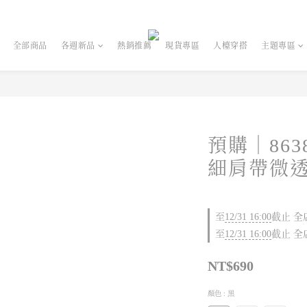
全部商品
各週新品
熱銷推薦
現貨專區
人檯穿搭
主題專區
預購｜86
細肩帶微透
至
12/31 16:00
截止
全店
至
12/31 16:00
截止
全店
NT$690
顏色
: 黑