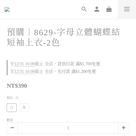
預購｜8629-字母立體蝴蝶結
短袖上衣-2色
至
12/31 16:00
截止
全店，貨到付款 滿$1,700免運
至
12/31 16:00
截止
全店，先付款 滿$1,200免運
NT$390
顏色
: 白
白
灰
數量