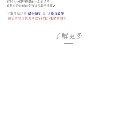
有附上一條脖繩搭配一起的造型~
喜歡有設計感的女孩這件非常推薦💕
下單前請詳閱
購物須知
及
退換貨政策
-確認購買即代表同意YSTRIVE購物規則
了解更多