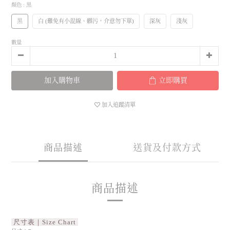
顏色
: 黑
黑
白 (難免有小混線、髒污，介意勿下單)
深灰
淺灰
數量
加入購物車
立即購買
加入追蹤清單
商品描述
送貨及付款方式
商品描述
尺寸表｜Size Chart