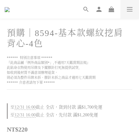
預購｜8594-基本款螺紋挖肩
背心-4色
******  特別注意事項 ******
『此商品屬「例外商品類別*」,不適用7天鑑賞期法規』
此貼身衣物使用吊牌及下擺膠針打死無提供試穿,
如收到後材質不滿意須辦理退貨，
則必須為整件吊牌未拆、膠針未拆之商品才適用七天鑑賞期
****** 介意者請勿下單 ******
至
12/31 16:00
截止
全店，貨到付款 滿$1,700免運
至
12/31 16:00
截止
全店，先付款 滿$1,200免運
NT$220