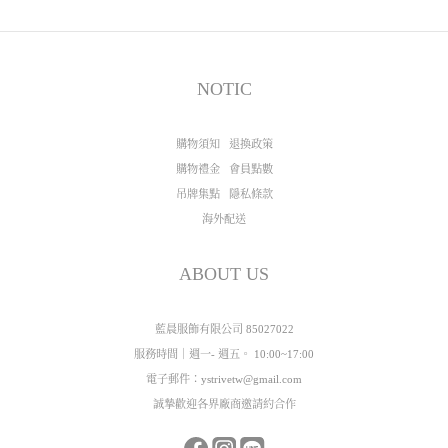
NOTIC
購物須知
退換政策
購物禮金
會員點數
吊牌集點
隱私條款
海外配送
ABOUT US
藍晨服飾有限公司 85027022
服務時間｜週一- 週五。 10:00~17:00
電子郵件：ystrivetw@gmail.com
誠摯歡迎各界廠商邀請約合作