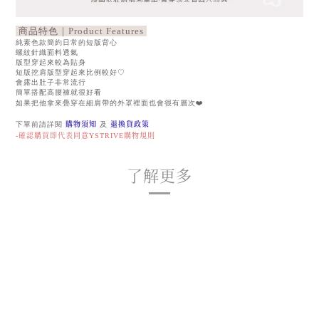
商品特色｜Product Features
純素色款簡約日常的短版背心
螺紋針織面料透氣
版型穿起來較為貼身
短版挖肩版型穿起來比例較好♡
會露出肚子非常流行
簡單搭配高腰褲就很好看
如果把他拿來疊穿在細肩帶的外罩裡面也會很有層次❤️
下單前請詳閱
購物須知
及
退換貨政策
-確認購買即代表同意YSTRIVE購物規則
了解更多