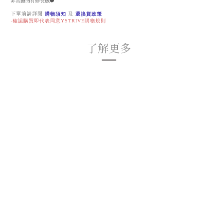
非常顯的有修長感❤️
下單前請詳閱
購物須知
及
退換貨政策
-確認購買即代表同意YSTRIVE購物規則
了解更多