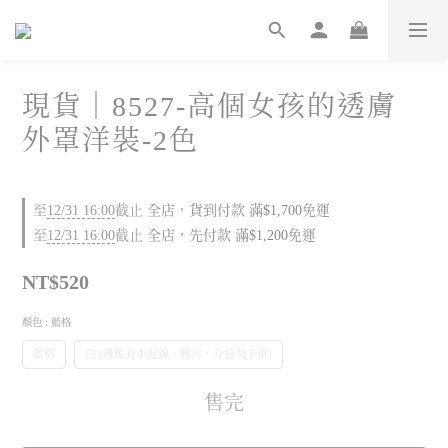
現貨｜8527-高個女孩的透膚
外罩洋裝-2色
至
12/31 16:00
截止
全店，貨到付款 滿$1,700免運
至
12/31 16:00
截止
全店，先付款 滿$1,200免運
NT$520
顏色
: 藍格
藍格
白 (難免有小混線、髒污，介意勿下單)
售完