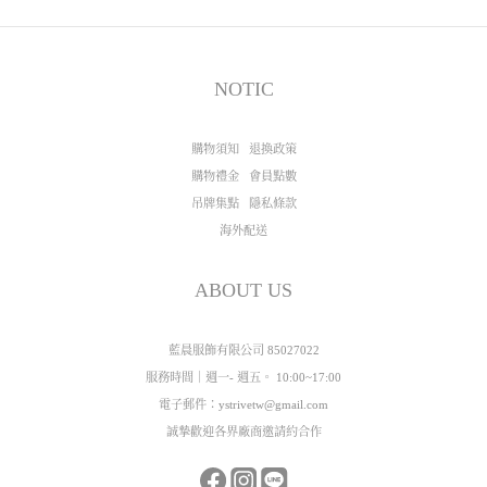
NOTIC
購物須知
退換政策
購物禮金
會員點數
吊牌集點
隱私條款
海外配送
ABOUT US
藍晨服飾有限公司 85027022
服務時間｜週一- 週五。 10:00~17:00
電子郵件：ystrivetw@gmail.com
誠摯歡迎各界廠商邀請約合作