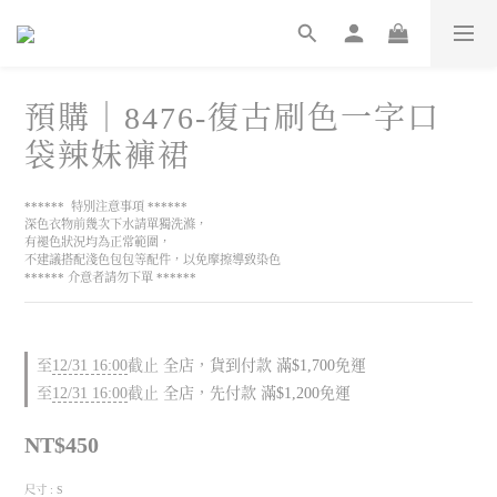
預購｜8476-復古刷色一字口
袋辣妹褲裙
******  特別注意事項 ******
深色衣物前幾次下水請單獨洗滌，
有褪色狀況均為正常範圍，
不建議搭配淺色包包等配件，以免摩擦導致染色
****** 介意者請勿下單 ******
至
12/31 16:00
截止
全店，貨到付款 滿$1,700免運
至
12/31 16:00
截止
全店，先付款 滿$1,200免運
NT$450
尺寸
: S