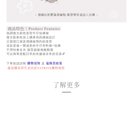
商品特色｜Product Features
低調復古刷色造型牛仔短褲裙
復古藍刷色加上橘黃色的縫線設計
正面假口袋及摺縫線簡約的造型
這款是做一體成形的牛仔布料裙+短褲
不用怕會走光 版型超級無敵顯瘦
可以簡單搭配日常的衣服就非常的百搭💕
下單前請詳閱
購物須知
及
退換貨政策
-確認購買即代表同意YSTRIVE購物規則
了解更多