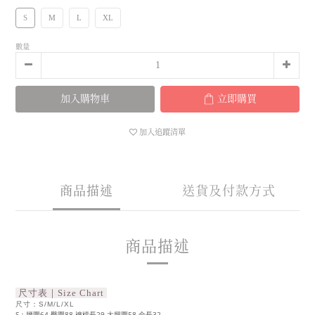
S
M
L
XL
數量
加入購物車
立即購買
加入追蹤清單
商品描述
送貨及付款方式
商品描述
尺寸表｜Size Chart
尺寸：S/M/L/XL
S：腰圍64 臀圍88 褲檔長29 大腿圍58 全長32