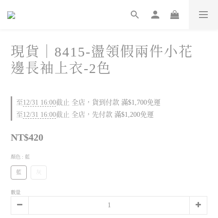
現貨｜8415-盪領假兩件小花
邊長袖上衣-2色
至
12/31 16:00
截止
全店，貨到付款 滿$1,700免運
至
12/31 16:00
截止
全店，先付款 滿$1,200免運
NT$420
顏色
: 藍
藍
灰
數量