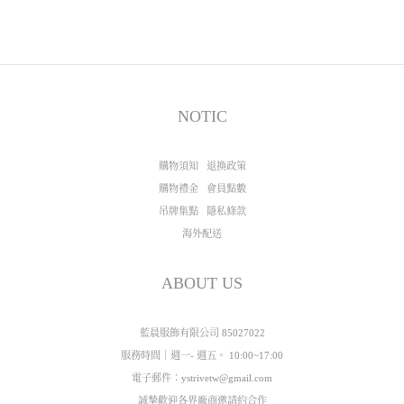
NOTIC
購物須知
退換政策
購物禮金
會員點數
吊牌集點
隱私條款
海外配送
ABOUT US
藍晨服飾有限公司 85027022
服務時間｜週一- 週五。 10:00~17:00
電子郵件：ystrivetw@gmail.com
誠摯歡迎各界廠商邀請約合作