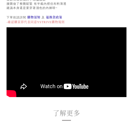
腰圍做了整圈鬆緊 有半截內裡但布料薄透
建議本身還是要穿著淺色的內褲唷~
下單前請詳閱
購物須知
及
退換貨政策
-確認購買即代表同意YSTRIVE購物規則
了解更多