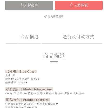
加入購物車
立即購買
加入追蹤清單
商品描述
送貨及付款方式
商品描述
尺寸表｜Size Chart
尺寸：F
腰圍60-90 臀圍104 裙長88
拍攝模特：Cindy♥
模特資訊｜Model Information
Cindy ♡ 身高160 體重45 肩寬38 胸圍80 腰圍62 臀圍85 大腿圍47
商品特色｜Product Features
任何風格都能輕鬆搭配的一件基本好看白裙❤️
這款薄透軟糯的手感偏霧面