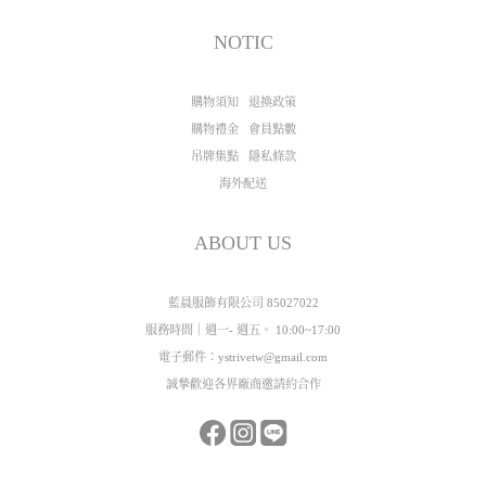
NOTIC
購物須知
退換政策
購物禮金
會員點數
吊牌集點
隱私條款
海外配送
ABOUT US
藍晨服飾有限公司 85027022
服務時間｜週一- 週五。 10:00~17:00
電子郵件：ystrivetw@gmail.com
誠摯歡迎各界廠商邀請約合作