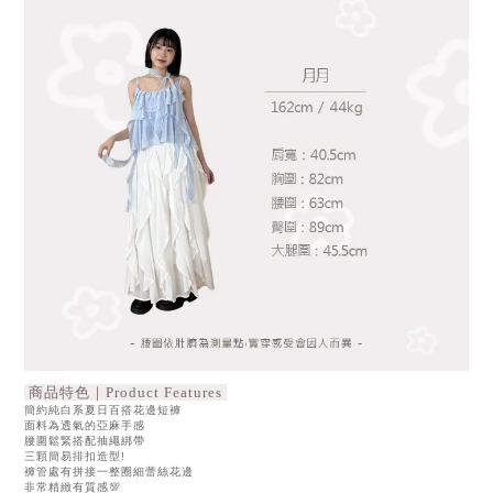
商品特色｜Product Features
簡約純白系夏日百搭花邊短褲
面料為透氣的亞麻手感
腰圍鬆緊搭配抽繩綁帶
三顆簡易排扣造型!
褲管處有拼接一整圈細蕾絲花邊
非常精緻有質感💯