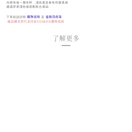
內裡有做一層布料，淺色還是會有些微透感
建議穿著淺色做搭配較合適🤗
下單前請詳閱
購物須知
及
退換貨政策
-確認購買即代表同意YSTRIVE購物規則
了解更多