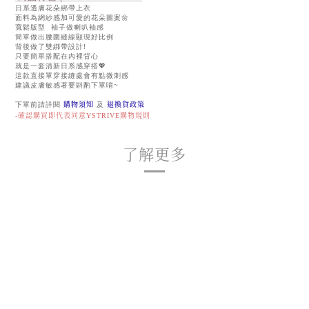
日系透膚花朵綁帶上衣
面料為網紗感加可愛的花朵圖案🌼
寬鬆版型 袖子做喇叭袖感
簡單做出腰圍縫線顯現好比例
背後做了雙綁帶設計!
只要簡單搭配在內裡背心
就是一套清新日系感穿搭💖
這款直接單穿接縫處會有點微刺感
建議皮膚敏感著要斟酌下單唷~
下單前請詳閱
購物須知
及
退換貨政策
-確認購買即代表同意YSTRIVE購物規則
了解更多