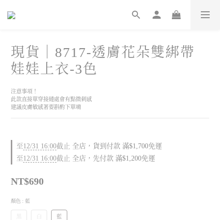
現貨｜8717-透膚花朵雙綁帶
娃娃上衣-3色
注意事項！
此款直接單穿接縫處會有點微刺感
建議皮膚敏感著要斟酌下單唷
至
12/31 16:00
截止
全店，貨到付款 滿$1,700免運
至
12/31 16:00
截止
全店，先付款 滿$1,200免運
NT$690
顏色
: 藍
黑
白
藍