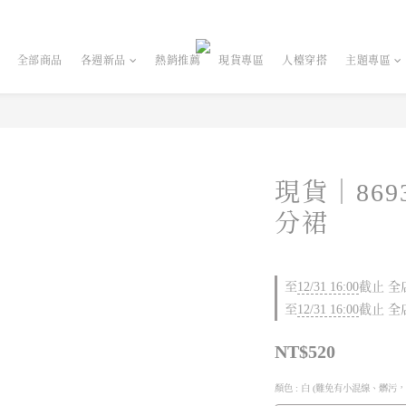
全部商品
各週新品
熱銷推薦
現貨專區
人檯穿搭
主題專區
現貨｜86
分裙
至
12/31 16:00
截止
全店
至
12/31 16:00
截止
全店
NT$520
顏色
: 白 (難免有小混線、髒污