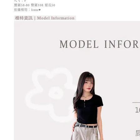
尺寸：F
腰圍58-80 臀圍108 裙長50
拍攝模特：Irene♥
模特資訊｜Model Information