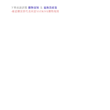
下單前請詳閱
購物須知
及
退換貨政策
-確認購買即代表同意YSTRIVE購物規則