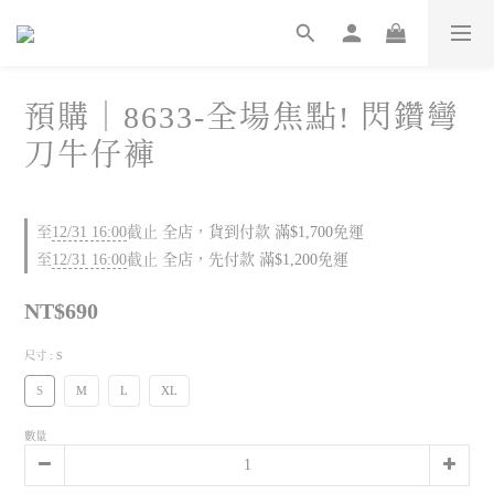
預購｜8633-全場焦點! 閃鑽彎
刀牛仔褲
至
12/31 16:00
截止
全店，貨到付款 滿$1,700免運
至
12/31 16:00
截止
全店，先付款 滿$1,200免運
NT$690
尺寸
: S
S
M
L
XL
數量