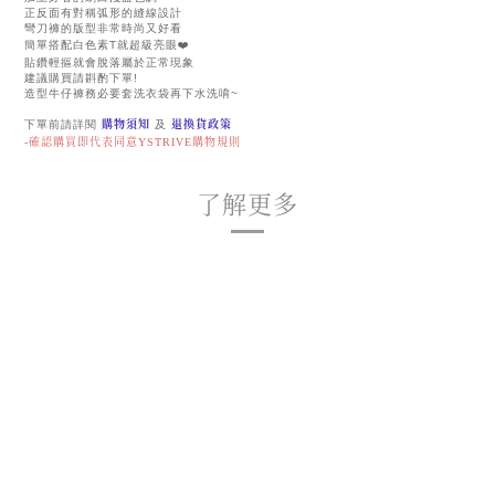
正反面有對稱弧形的縫線設計
彎刀褲的版型非常時尚又好看
簡單搭配白色素T就超級亮眼❤️
貼鑽輕摳就會脫落屬於正常現象
建議購買請斟酌下單!
造型牛仔褲務必要套洗衣袋再下水洗唷~
下單前請詳閱
購物須知
及
退換貨政策
-確認購買即代表同意YSTRIVE購物規則
了解更多