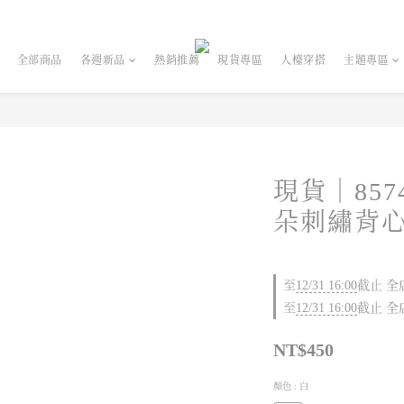
全部商品
各週新品
熱銷推薦
現貨專區
人檯穿搭
主題專區
現貨｜85
朵刺繡背
至
12/31 16:00
截止
全店
至
12/31 16:00
截止
全店
NT$450
顏色
: 白