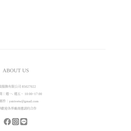
ABOUT US
晨服飾有限公司 85027022
｜週一- 週五。 10:00~17:00
件：ystrivetw@gmail.com
摯歡迎各界廠商邀請約合作