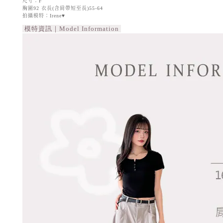
尺寸：F
胸圍92 衣長(含肩帶短至長)55-64
拍攝模特：Irene♥
模特資訊｜Model Information