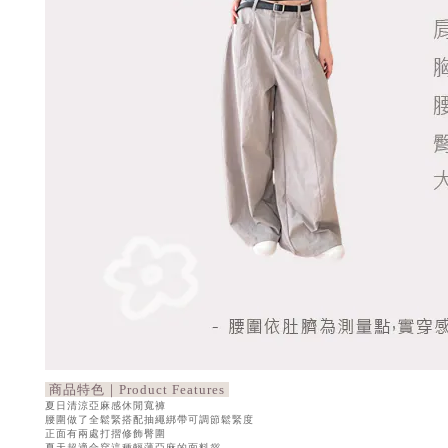
商品特色｜Product Features
夏日清涼亞麻感休閒寬褲
腰圍做了全鬆緊搭配抽繩綁帶可調節鬆緊度
正面有兩處打摺修飾臀圍
夏天超適合穿這種輕薄亞麻的面料💯