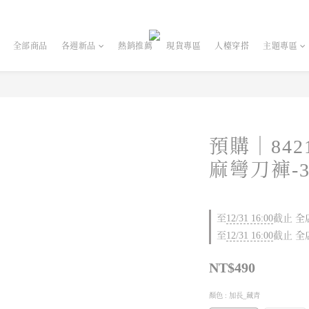
全部商品
各週新品
熱銷推薦
現貨專區
人檯穿搭
主題專區
預購｜84
麻彎刀褲-
至
12/31 16:00
截止
全店
至
12/31 16:00
截止
全店
NT$490
顏色
: 加長_藏青