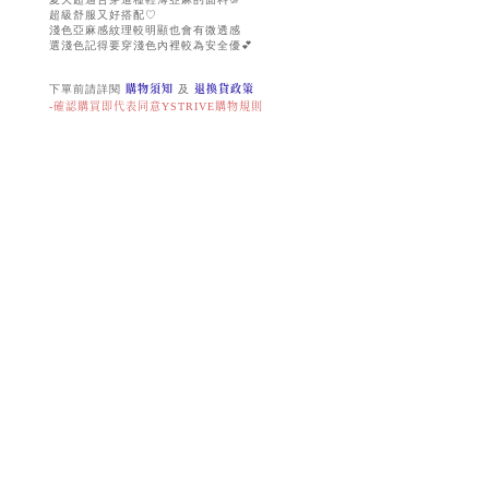
超級舒服又好搭配♡
淺色亞麻感紋理較明顯也會有微透感
選淺色記得要穿淺色內裡較為安全優💕
下單前請詳閱
購物須知
及
退換貨政策
-確認購買即代表同意YSTRIVE購物規則