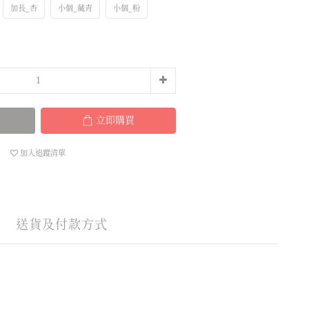
加長_杏
小個_藏青
小個_粉
立即購買
加入追蹤清單
送貨及付款方式