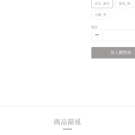
加長_藏青
加長_粉
小個_杏
數量
加入購物車
商品描述