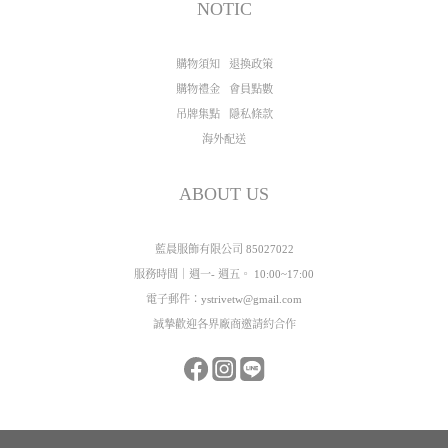
NOTIC
購物須知
退換政策
購物禮金
會員點數
吊牌集點
隱私條款
海外配送
ABOUT US
藍晨服飾有限公司 85027022
服務時間｜週一- 週五。 10:00~17:00
電子郵件：ystrivetw@gmail.com
誠摯歡迎各界廠商邀請約合作