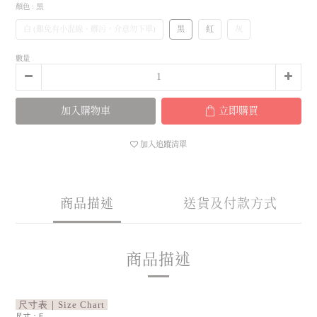
顏色
: 黑
白 (難免有小混線、髒污，介意勿下單)
黑
紅
灰
數量
加入購物車
立即購買
加入追蹤清單
商品描述
送貨及付款方式
商品描述
尺寸表｜Size Chart
尺寸：F