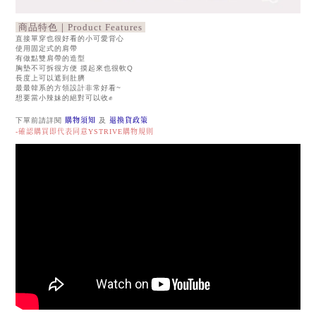
商品特色｜Product Features
直接單穿也很好看的小可愛背心
使用固定式的肩帶
有做點雙肩帶的造型
胸墊不可拆很方便 摸起來也很軟Q
長度上可以遮到肚臍
最最韓系的方領設計非常好看~
想要當小辣妹的絕對可以收✊
下單前請詳閱
購物須知
及
退換貨政策
-確認購買即代表同意YSTRIVE購物規則