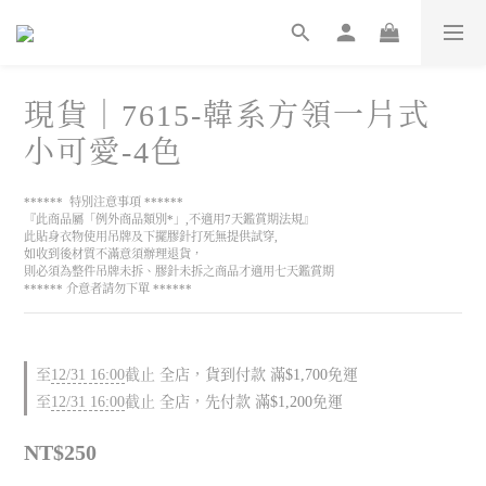
現貨｜7615-韓系方領一片式
小可愛-4色
******  特別注意事項 ******
『此商品屬「例外商品類別*」,不適用7天鑑賞期法規』
此貼身衣物使用吊牌及下擺膠針打死無提供試穿,
如收到後材質不滿意須辦理退貨，
則必須為整件吊牌未拆、膠針未拆之商品才適用七天鑑賞期
****** 介意者請勿下單 ******
至
12/31 16:00
截止
全店，貨到付款 滿$1,700免運
至
12/31 16:00
截止
全店，先付款 滿$1,200免運
NT$250